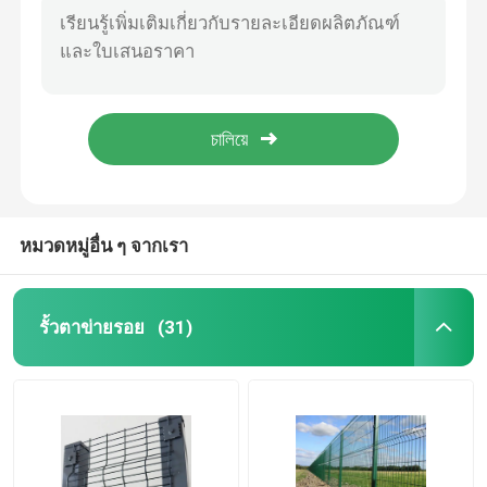
2.7mm สายใยก๊อบยอนสี่เหลี่ยมกล่อง Double Twisted สายใยก๊อบยอนสี่เหลี่ยม Mesh
รั้วไฟฟ้าผสมผสาน 3 มิติ
ผนังตะกร้าเกเบี้ยนชุบสังกะสีแบบจุ่มร้อน 2x1x1m กรงเกเบี้ยน
กล่องชาวไร่โลหะ 80x100 Gabion กล่องลวดตาข่าย Gabion 100X120
รั้วผ่าตัดไฟฟ้าสองสาย
กะปิกะปิกะกะปิกะกะปิกะกะปิกะกะปิกะกะปิ
ขายร้อน แผ่นรั้ว Twin Wire Mesh สําหรับรั้วสวนด้วยพีชโพสต์
รั้วรักษาความปลอดภัยชั่วคราว
หมวดหมู่อื่น ๆ จากเรา
358 รั้วกันปีน
รั้วตาข่ายรอย
(31)
รั้วเหล็กท่อ
รั้วรักษาความปลอดภัยสนามบิน
ฟันดาบเชื่อมโยงโซ่โลหะ