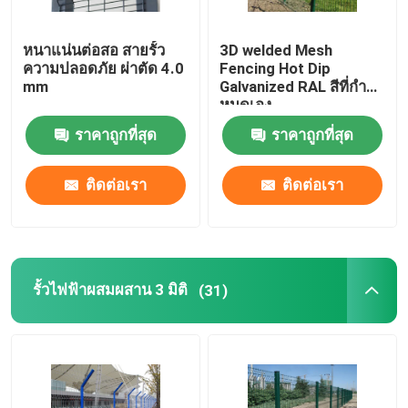
เสื่อลากเหล็ก
หนาแน่นต่อสอ สายรั้ว
3D welded Mesh
ความปลอดภัย ผ่าตัด 4.0
Fencing Hot Dip
mm
Galvanized RAL สีที่กํา
Hexmesh วัสดุทนไฟ
หนดเอง
ราคาถูกที่สุด
ราคาถูกที่สุด
ดึงเชือกแฮร์โรว์
ติดต่อเรา
ติดต่อเรา
กล่องเกเบี้ยน
รั้วลวดมีดโกน
รั้วไฟฟ้าผสมผสาน 3 มิติ
(31)
ตะแกรงเหล็กเส้น
รั้วเหล็กดัด