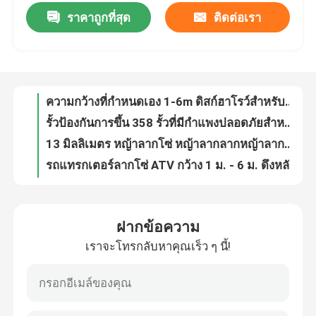
ราคาถูกที่สุด
ติดต่อเรา
ความกว้างที่กําหนดเอง 1-6m ดิสก์ฮาโรว์สําหรับการจัดการที่ดิน ความยาว 1-2m หรือกําหนดเอง
รั้วป้องกันการขึ้น 358 รั้วที่มีกําแพงปลอดภัยสําหรับสนามบิน สถานีไฟฟ้ารถไฟฟ้าเขต
การแสดง VR
13 มิลลิเมตร หญ้าลากโซ่ หญ้าลากลากหญ้าลากหญ้าลาก
รถแทรกเตอร์ลากโซ่ ATV กว้าง 1 ม. - 6 ม. ดึงหลังคราดดิสก์
เกี่ยวกับเรา
3.6M มินิเกษตรกรรมแทรกเตอร์ติด ATV หนามหญ้าสําหรับการเกษตร
โกลาซิเนียม 3 จุด Hooked สปริงฟันดึง Harrow สําหรับแทรกเตอร์
ทัวร์โรงงาน
สายดึงเชือกการเกษตร Harrow ความกว้าง 1m-6m รถสี่ล้อ Harrow
ผนังไฟไหม้ โลหะ Hex Mesh AISI304 เครือข่าย Mesh Hexagonal
ควบคุมคุณภาพ
ทนทานการสวมผ้า Hex Mesh รีฟราคเตอร์ Hexagonal Cellular Grating
การปรับปรุง Hexmesh Refractory สแตนเลส Hex Mesh
ติดต่อเรา
ฝากข้อความ
ตาข่ายหกเหลี่ยมโลหะเหล็กกล้าคาร์บอนต่ำ 50X50 มม. และซับในสมอ
เราจะโทรกลับหาคุณเร็ว ๆ นี้!
50X50mm เหรียญเงิน Hexmesh ไฟไหม้ Hexagon ขยายโลหะ Grating
ข่าว
1m-2m ความยาว HexMesh ผนังไฟไหม้สําหรับเตาอุตสาหกรรม
3x1x1m PVC โครงการเคลือบก๊าบิออนกล่อง Twist หินกรงกําแพงยึด
รั้วตาข่ายรอย
ริมแม่น้ํา 2x1x1m กล่องก๊าบิออนเหลี่ยม 60x80 กระปุกก๊าบิออน