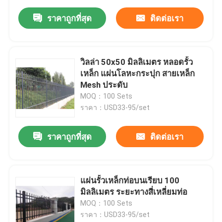
ราคาถูกที่สุด
ติดต่อเรา
วิลล่า 50x50 มิลลิเมตร หลอดรั้ว
เหล็ก แผ่นโลหะกระปุก สายเหล็ก
Mesh ประดับ
MOQ：100 Sets
ราคา：USD33-95/set
ราคาถูกที่สุด
ติดต่อเรา
แผ่นรั้วเหล็กท่อบนเรียบ 100
มิลลิเมตร ระยะทางสี่เหลี่ยมท่อ
MOQ：100 Sets
ราคา：USD33-95/set