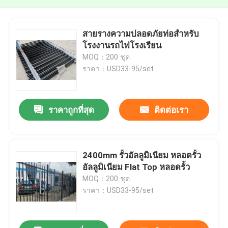
สายรางความปลอดภัยท่อสําหรับ
โรงงานรถไฟโรงเรียน
MOQ：200 ชุด
ราคา：USD33-95/set
ราคาถูกที่สุด
ติดต่อเรา
2400mm รั้วอัลลูมิเนียม หลอดรั้ว
อัลลูมิเนียม Flat Top หลอดรั้ว
MOQ：200 ชุด
ราคา：USD33-95/set