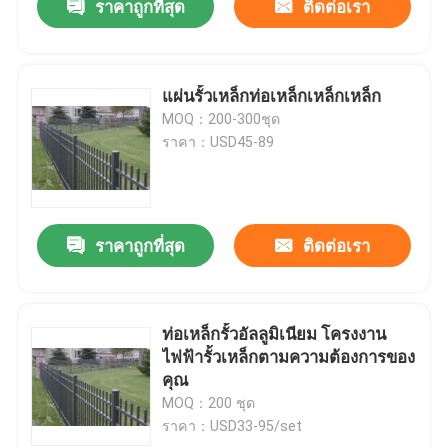
ราคาถูกที่สุด
ติดต่อเรา
แผ่นรั้วเหล็กท่อเหล็กเหล็กเหล็ก
MOQ：200-300ชุด
ราคา：USD45-89
ราคาถูกที่สุด
ติดต่อเรา
ท่อเหล็กรั้วอัลลูมิเนียม โครงงาน
ไฟฟ้ารั้วเหล็กตามความต้องการของ
คุณ
MOQ：200 ชุด
ราคา：USD33-95/set