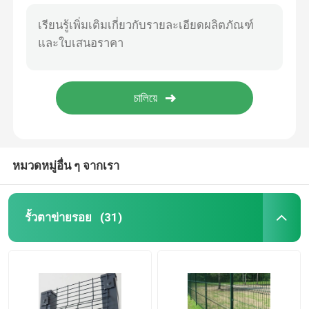
หมวดหมู่อื่น ๆ จากเรา
รั้วตาข่ายรอย
(31)