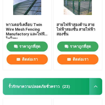
พาวเดอร์เคลือบ Twin
สายไฟฟ้าสองด้าน สาย
Wire Mesh Fencing
ไฟฟ้าสองชั้น สายไฟฟ้า
Manufactory และไฟฟ้า
สองชั้น
ไฟไหม
ราคาถูกที่สุด
ราคาถูกที่สุด
ติดต่อเรา
ติดต่อเรา
รั้วรักษาความปลอดภัยชั่วคราว
(23)