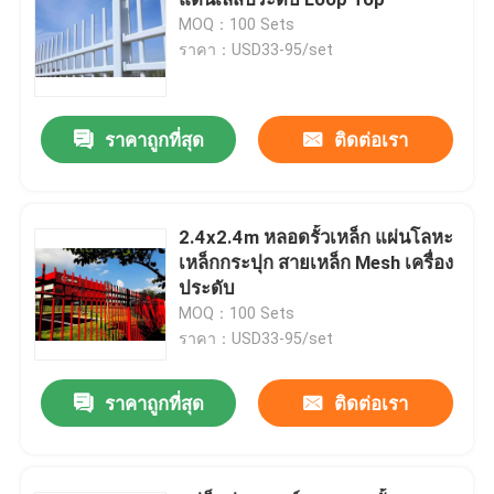
MOQ：100 Sets
ราคา：USD33-95/set
รั้วไฟฟ้าผสมผสาน 3 มิติ
รั้วผ่าตัดไฟฟ้าสองสาย
ราคาถูกที่สุด
ติดต่อเรา
รั้วรักษาความปลอดภัยชั่วคราว
2.4x2.4m หลอดรั้วเหล็ก แผ่นโลหะ
เหล็กกระปุก สายเหล็ก Mesh เครื่อง
358 รั้วกันปีน
ประดับ
MOQ：100 Sets
รั้วเหล็กท่อ
ราคา：USD33-95/set
ราคาถูกที่สุด
ติดต่อเรา
รั้วรักษาความปลอดภัยสนามบิน
ฟันดาบเชื่อมโยงโซ่โลหะ