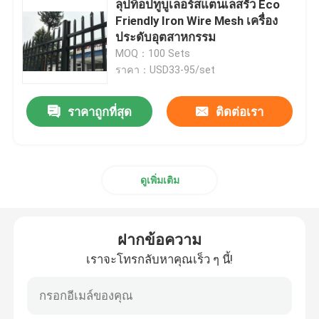
ลุปท็อปทูบูเลอร์สแตนเลสรั้ว Eco
Friendly Iron Wire Mesh เครื่อง
เสื่อลากเหล็ก
ประดับอุตสาหกรรม
MOQ：100 Sets
ราคา：USD33-95/set
Hexmesh วัสดุทนไฟ
ราคาถูกที่สุด
ติดต่อเรา
ดึงเชือกแฮร์โรว์
กล่องเกเบี้ยน
ดูเพิ่มเติม
รั้วลวดมีดโกน
ฝากข้อความ
เราจะโทรกลับหาคุณเร็ว ๆ นี้!
ตะแกรงเหล็กเส้น
รั้วเหล็กดัด